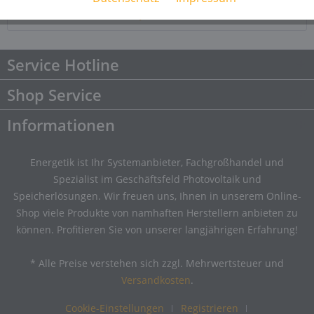
Downloads
Downloads
Service Hotline
Shop Service
Informationen
Energetik ist Ihr Systemanbieter, Fachgroßhandel und
Spezialist im Geschäftsfeld Photovoltaik und
Speicherlösungen. Wir freuen uns, Ihnen in unserem Online-
Shop viele Produkte von namhaften Herstellern anbieten zu
können. Profitieren Sie von unserer langjährigen Erfahrung!
* Alle Preise verstehen sich zzgl. Mehrwertsteuer und
Versandkosten
.
Cookie-Einstellungen
Registrieren