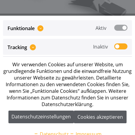
Aktiv
Funktionale
Preise sind erst nach erfolgreicher
Registrierung
als
Inaktiv
Tracking
Geschäftskunde sichtbar.
Merken
Wir verwenden Cookies auf unserer Website, um
grundlegende Funktionen und die einwandfreie Nutzung
unserer Webseite zu gewährleisten. Detaillierte
Artikel-Nr.:
2004102
Informationen zu den verwendeten Cookies finden Sie,
wenn Sie „Funktionale Cookies“ aufklappen. Weitere
Beschreibung
Informationen zum Datenschutz finden Sie in unserer
K2 TerraGrif PL Montagezubehör
Datenschutzerklärung.
Anwendungsbereiche: Fassade, Flachdach,
Schrägdach...
mehr
Datenschutzeinstellungen
Cookies akzeptieren
Downloads
1
Datenschutz
Impressum