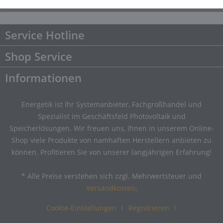
Downloads
Downloads
Service Hotline
Shop Service
Informationen
Energetik ist Ihr Systemanbieter, Fachgroßhandel und
Spezialist im Geschäftsfeld Photovoltaik und
Speicherlösungen. Wir freuen uns, Ihnen in unserem Online-
Shop viele Produkte von namhaften Herstellern anbieten zu
können. Profitieren Sie von unserer langjährigen Erfahrung!
* Alle Preise verstehen sich zzgl. Mehrwertsteuer und
Versandkosten
.
Cookie-Einstellungen
Registrieren