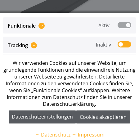
Aktiv
Funktionale
Preise sind erst nach erfolgreicher
Registrierung
als
Inaktiv
Tracking
Geschäftskunde sichtbar.
Wir verwenden Cookies auf unserer Website, um
Merken
grundlegende Funktionen und die einwandfreie Nutzung
unserer Webseite zu gewährleisten. Detaillierte
Artikel-Nr.:
2004322
Informationen zu den verwendeten Cookies finden Sie,
wenn Sie „Funktionale Cookies“ aufklappen. Weitere
Beschreibung
Informationen zum Datenschutz finden Sie in unserer
Datenschutzerklärung.
K2 InsertionRail 2.0 Schienenverbinder, schwarz
eloxiert Anwendungsbereiche:...
mehr
Datenschutzeinstellungen
Cookies akzeptieren
Downloads
2
Datenschutz
Impressum