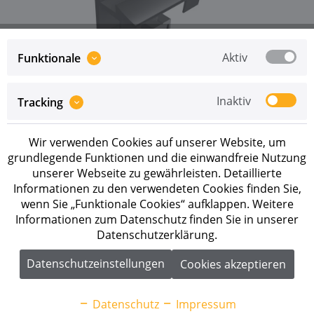
Aktiv
Funktionale
Preise sind erst nach erfolgreicher
Registrierung
als
Inaktiv
Tracking
Geschäftskunde sichtbar.
Wir verwenden Cookies auf unserer Website, um
Merken
grundlegende Funktionen und die einwandfreie Nutzung
unserer Webseite zu gewährleisten. Detaillierte
Artikel-Nr.:
96162-01
Informationen zu den verwendeten Cookies finden Sie,
wenn Sie „Funktionale Cookies“ aufklappen. Weitere
Beschreibung
Informationen zum Datenschutz finden Sie in unserer
Datenschutzerklärung.
SL Rack Endklemme mit Erdung, schwarz eloxiert •
Integrierter...
mehr
Datenschutzeinstellungen
Cookies akzeptieren
Downloads
1
Datenschutz
Impressum