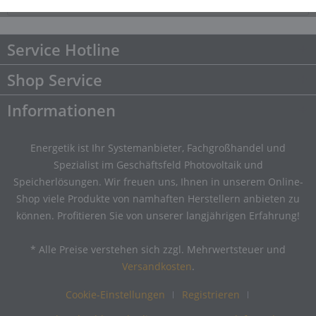
Downloads
Downloads
Service Hotline
Shop Service
Informationen
Energetik ist Ihr Systemanbieter, Fachgroßhandel und
Spezialist im Geschäftsfeld Photovoltaik und
Speicherlösungen. Wir freuen uns, Ihnen in unserem Online-
Shop viele Produkte von namhaften Herstellern anbieten zu
können. Profitieren Sie von unserer langjährigen Erfahrung!
* Alle Preise verstehen sich zzgl. Mehrwertsteuer und
Versandkosten
.
Cookie-Einstellungen
Registrieren