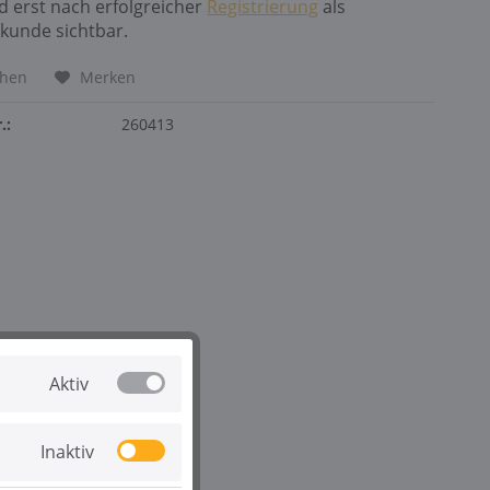
nd erst nach erfolgreicher
Registrierung
als
kunde sichtbar.
chen
Merken
.:
260413
Aktiv
Inaktiv