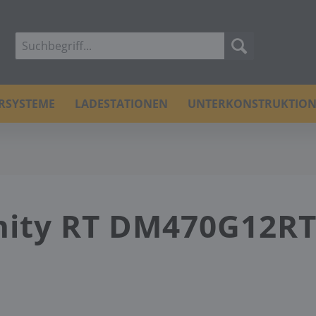
ERSYSTEME
LADESTATIONEN
UNTERKONSTRUKTIO
inity RT DM470G12R