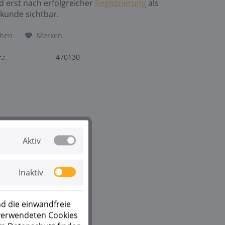
nd erst nach erfolgreicher
Registrierung
als
kunde sichtbar.
chen
Merken
.:
470130
Aktiv
Inaktiv
d die einwandfreie
 verwendeten Cookies