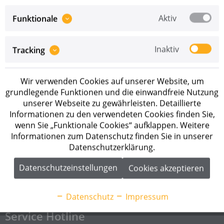
Aktiv
Funktionale
Inaktiv
Tracking
Preise sind erst nach erfolgreicher
Registrierung
als
Wir verwenden Cookies auf unserer Website, um
Geschäftskunde sichtbar.
grundlegende Funktionen und die einwandfreie Nutzung
unserer Webseite zu gewährleisten. Detaillierte
Merken
Informationen zu den verwendeten Cookies finden Sie,
wenn Sie „Funktionale Cookies“ aufklappen. Weitere
Artikel-Nr.:
11550-00
Informationen zum Datenschutz finden Sie in unserer
Datenschutzerklärung.
Beschreibung
Datenschutzeinstellungen
Cookies akzeptieren
SL Rack Delta Platte, Frankfurter Pfanne Ziegelrot RAL
8004 Dachersatzplatte...
mehr
Datenschutz
Impressum
Service Hotline