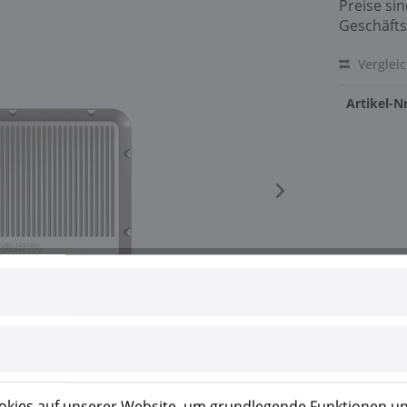
Preise si
Geschäfts
Verglei
Artikel-Nr
kies auf unserer Website, um grundlegende Funktionen un