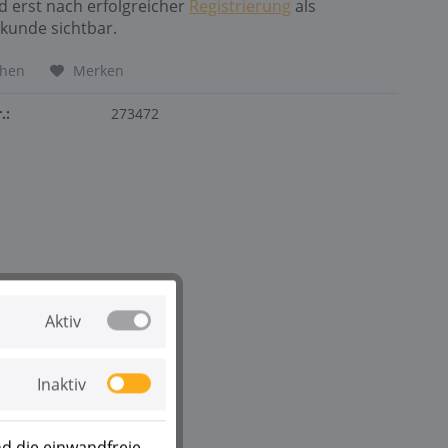
nd erst nach erfolgreicher
Registrierung
als
kunde sichtbar.
chen
Merken
.:
273472
Aktiv
Inaktiv
d die einwandfreie