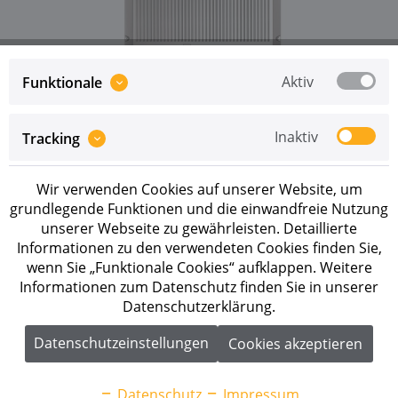
Aktiv
Funktionale
Inaktiv
Tracking
Preise sind erst nach erfolgreicher
Registrierung
als
Geschäftskunde sichtbar.
Wir verwenden Cookies auf unserer Website, um
Merken
grundlegende Funktionen und die einwandfreie Nutzung
unserer Webseite zu gewährleisten. Detaillierte
Artikel-Nr.:
273473
Informationen zu den verwendeten Cookies finden Sie,
wenn Sie „Funktionale Cookies“ aufklappen. Weitere
Informationen zum Datenschutz finden Sie in unserer
Beschreibung
Datenschutzerklärung.
VARTA.hybrid 10-3-4 Hybridwechselrichter AC-
Nennleistung: 10,0 kW Max....
mehr
Datenschutzeinstellungen
Cookies akzeptieren
Downloads
1
Datenschutz
Impressum