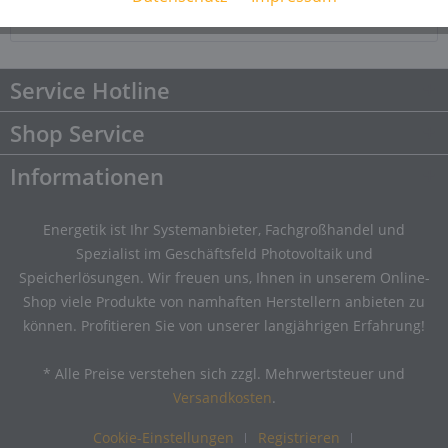
Downloads
Downloads
Service Hotline
Shop Service
Informationen
Energetik ist Ihr Systemanbieter, Fachgroßhandel und
Spezialist im Geschäftsfeld Photovoltaik und
Speicherlösungen. Wir freuen uns, Ihnen in unserem Online-
Shop viele Produkte von namhaften Herstellern anbieten zu
können. Profitieren Sie von unserer langjährigen Erfahrung!
* Alle Preise verstehen sich zzgl. Mehrwertsteuer und
Versandkosten
.
Cookie-Einstellungen
Registrieren