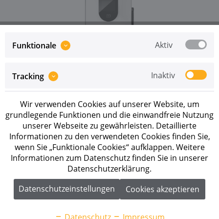
Aktiv
Funktionale
Inaktiv
Tracking
Preise sind erst nach erfolgreicher
Registrierung
als
Geschäftskunde sichtbar.
Wir verwenden Cookies auf unserer Website, um
Merken
grundlegende Funktionen und die einwandfreie Nutzung
unserer Webseite zu gewährleisten. Detaillierte
Artikel-Nr.:
1050070000
Informationen zu den verwendeten Cookies finden Sie,
wenn Sie „Funktionale Cookies“ aufklappen. Weitere
Informationen zum Datenschutz finden Sie in unserer
Beschreibung
Datenschutzerklärung.
Solax Smart EV Charger G2 X3-HAC-S 11 kW 11 kW
Wallbox Typ: Steckdose...
mehr
Datenschutzeinstellungen
Cookies akzeptieren
Downloads
1
Datenschutz
Impressum