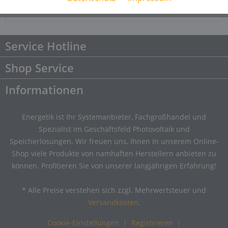
Downloads
Downloads
Service Hotline
Shop Service
Informationen
Energetik ist Ihr Systemanbieter, Fachgroßhandel und
Spezialist im Geschäftsfeld Photovoltaik und
Speicherlösungen. Wir freuen uns, Ihnen in unserem Online-
Shop viele Produkte von namhaften Herstellern anbieten zu
können. Profitieren Sie von unserer langjährigen Erfahrung!
* Alle Preise verstehen sich zzgl. Mehrwertsteuer und
Versandkosten
.
Cookie-Einstellungen
Registrieren