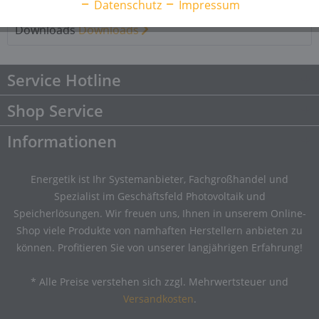
Datenschutz
Impressum
Downloads
2
Downloads
Downloads
Service Hotline
Shop Service
Informationen
Energetik ist Ihr Systemanbieter, Fachgroßhandel und
Spezialist im Geschäftsfeld Photovoltaik und
Speicherlösungen. Wir freuen uns, Ihnen in unserem Online-
Shop viele Produkte von namhaften Herstellern anbieten zu
können. Profitieren Sie von unserer langjährigen Erfahrung!
* Alle Preise verstehen sich zzgl. Mehrwertsteuer und
Versandkosten
.