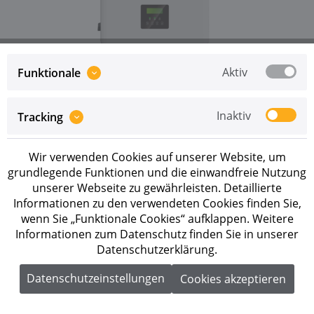
Aktiv
Funktionale
Preise sind erst nach erfolgreicher
Registrierung
als
Inaktiv
Tracking
Geschäftskunde sichtbar.
Wir verwenden Cookies auf unserer Website, um
Merken
grundlegende Funktionen und die einwandfreie Nutzung
unserer Webseite zu gewährleisten. Detaillierte
Artikel-Nr.:
1010200012
Informationen zu den verwendeten Cookies finden Sie,
wenn Sie „Funktionale Cookies“ aufklappen. Weitere
Beschreibung
Informationen zum Datenschutz finden Sie in unserer
Datenschutzerklärung.
Solax X3-Hybrid-4.0-P G4 Pro 4 kW
Hybridwechselrichter mit zwei Batterieanschlüssen
Datenschutzeinstellungen
Cookies akzeptieren
Der Solax...
mehr