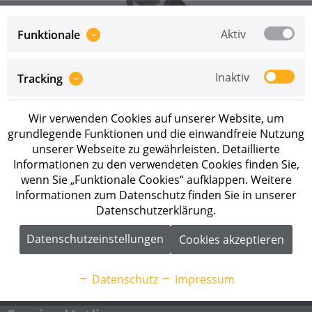
Aktiv
Funktionale
Inaktiv
Tracking
Preise sind erst nach erfolgreicher
Registrierung
als
Wir verwenden Cookies auf unserer Website, um
Geschäftskunde sichtbar.
grundlegende Funktionen und die einwandfreie Nutzung
unserer Webseite zu gewährleisten. Detaillierte
Merken
Informationen zu den verwendeten Cookies finden Sie,
wenn Sie „Funktionale Cookies“ aufklappen. Weitere
Artikel-Nr.:
500117
Informationen zum Datenschutz finden Sie in unserer
Datenschutzerklärung.
Beschreibung
Datenschutzeinstellungen
Cookies akzeptieren
Solarkabel 1x6 mm² schwarz 500 m Technische Daten
Leitermaterial: Cu, verzinnt...
mehr
Datenschutz
Impressum