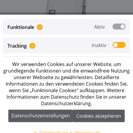
Aktiv
Funktionale
Preise sind erst nach erfolgreicher
Registrierung
als
Inaktiv
Tracking
Geschäftskunde sichtbar.
Merken
Wir verwenden Cookies auf unserer Website, um
grundlegende Funktionen und die einwandfreie Nutzung
Artikel-Nr.:
200514
unserer Webseite zu gewährleisten. Detaillierte
Informationen zu den verwendeten Cookies finden Sie,
wenn Sie „Funktionale Cookies“ aufklappen. Weitere
Beschreibung
Informationen zum Datenschutz finden Sie in unserer
Dreiphasiger PV-Wechselrichter mit 3,0 kW
Datenschutzerklärung.
Nennleistung, WLAN, Datalogger und vielem mehr.
Mit...
mehr
Datenschutzeinstellungen
Cookies akzeptieren
Downloads
5
Datenschutz
Impressum