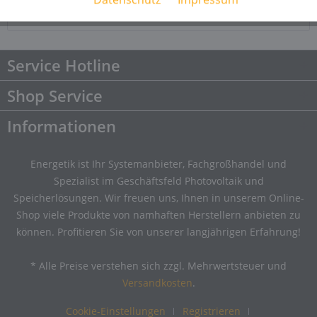
Downloads
Downloads
Service Hotline
Shop Service
Informationen
Energetik ist Ihr Systemanbieter, Fachgroßhandel und
Spezialist im Geschäftsfeld Photovoltaik und
Speicherlösungen. Wir freuen uns, Ihnen in unserem Online-
Shop viele Produkte von namhaften Herstellern anbieten zu
können. Profitieren Sie von unserer langjährigen Erfahrung!
* Alle Preise verstehen sich zzgl. Mehrwertsteuer und
Versandkosten
.
Cookie-Einstellungen
Registrieren