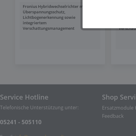
Fronius Hybridwechselrichter mit
Fronius 
Überspannungsschutz,
Überspan
Lichtbogenerkennung sowie
Lichtbog
integriertem
integrie
Verschattungsmanagement
Verscha
Service Hotline
Shop Serv
Telefonische Unterstützung unter:
Ersatzmodule 
Feedback
05241 - 505110