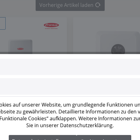
Vorherige Artikel laden
 260414
Artikel-Nr.: 250455
s Verto 25.0 Plus
Fronius Symo GEN24
kies auf unserer Website, um grundlegende Funktionen un
Plus SC
seite zu gewährleisten. Detaillierte Informationen zu den
nd erst nach erfolgreicher
Preise sind erst nach erfolgr
 „Funktionale Cookies“ aufklappen. Weitere Informationen z
rung
als Geschäftskunde
Registrierung
als Geschäfts
Sie in unserer Datenschutzerklärung.
sichtbar.
AUF LAGER
AUF LAGER