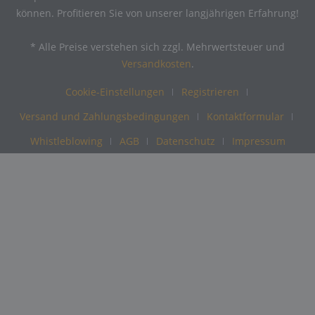
können. Profitieren Sie von unserer langjährigen Erfahrung!
* Alle Preise verstehen sich zzgl. Mehrwertsteuer und
Versandkosten
.
Cookie-Einstellungen
Registrieren
Versand und Zahlungsbedingungen
Kontaktformular
Whistleblowing
AGB
Datenschutz
Impressum