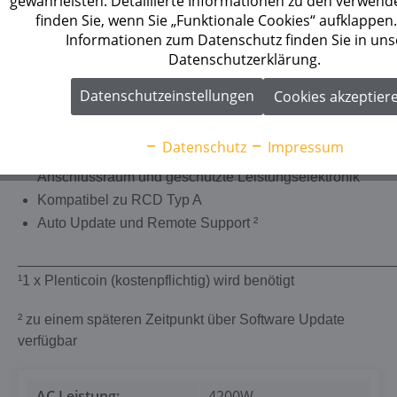
gewährleisten. Detaillierte Informationen zu den verwend
Energiequellen
finden Sie, wenn Sie „Funktionale Cookies“ aufklappen
Informationen zum Datenschutz finden Sie in uns
Datenschutzerklärung.
Installationsfreundlich
Datenschutzeinstellungen
Cookies akzeptier
Einfache Gerätekonfiguration über Inbetriebnahme-
Assistent
Datenschutz
Impressum
Sichere Installation durch übersichtlichen separaten
Anschlussraum und geschützte Leistungselektronik
Kompatibel zu RCD Typ A
Auto Update und Remote Support ²
_______________________________________________
¹1 x
Plenticoin (kostenpflichtig) wird benötigt
² z
u einem späteren Zeitpunkt über Software Update
verfügbar
AC Leistung:
4200W