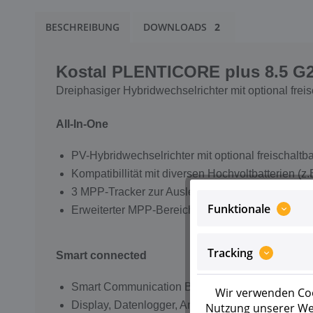
BESCHREIBUNG
DOWNLOADS
2
Kostal PLENTICORE plus 8.5
G
Dreiphasiger Hybridwechselrichter mit optional frei
All-In-One
PV-Hybridwechselrichter mit optional freischaltb
Kompatibillität mit diversen Hochvoltbatterien (z
3 MPP-Tracker zur Auslegung fast aller Dächer
Funktionale
Erweiterter MPP-Bereich - perfekt für Repowerin
Tracking
Smart connected
Smart Communication Board zukunftssicher und 
Wir verwenden Coo
Display, Datenlogger, Anlagenüberwachung, Net
Nutzung unserer Web