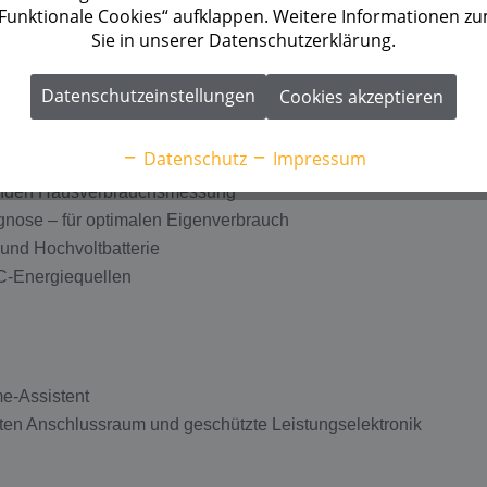
 „Funktionale Cookies“ aufklappen. Weitere Informationen z
-Anlage
Sie in unserer Datenschutzerklärung.
Datenschutzeinstellungen
Cookies akzeptieren
Datenschutz
Impressum
asst sich individuell an den Installationsort an
unden Hausverbrauchsmessung
nose – für optimalen Eigenverbrauch
und Hochvoltbatterie
AC-Energiequellen
me-Assistent
raten Anschlussraum und geschützte Leistungselektronik