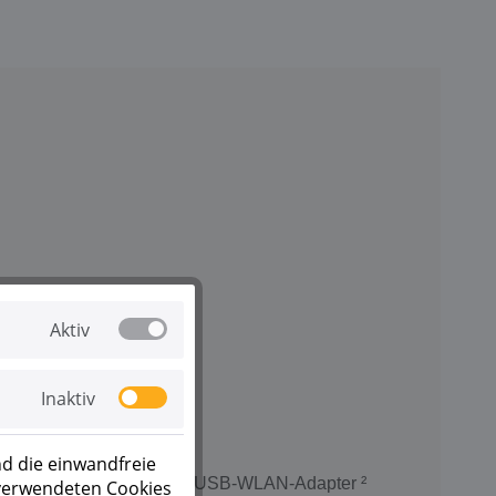
Aktiv
Inaktiv
d die einwandfreie
 WLAN Ready über externen USB-WLAN-Adapter ²
 verwendeten Cookies