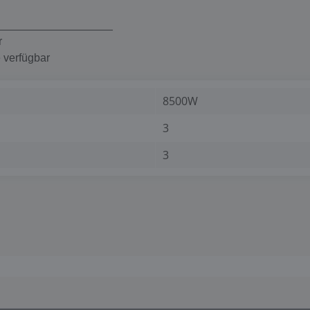
___________________
r
 verfügbar
8500W
3
3