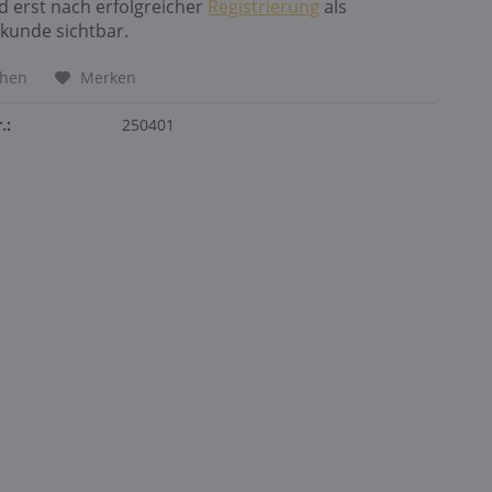
nd erst nach erfolgreicher
Registrierung
als
kunde sichtbar.
chen
Merken
.:
250401