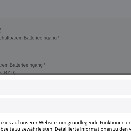
2
schaltbarem Batterieeingang ¹
arem Batterieeingang ¹
.B. BYD)
g
neue Funktionen über App erweiterbar
kies auf unserer Website, um grundlegende Funktionen un
zwerk- und Regelungsschnittstellen serienmäßig integriert,
seite zu gewährleisten. Detaillierte Informationen zu den