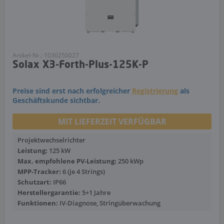
Artikel-Nr.: 1030250027
Solax X3-Forth-Plus-125K-P
Preise sind erst nach erfolgreicher
Registrierung
als
Geschäftskunde sichtbar.
MIT LIEFERZEIT VERFÜGBAR
Projektwechselrichter
Leistung:
125 kW
Max. empfohlene PV-Leistung:
250 kWp
MPP-Tracker:
6 (je 4 Strings)
Schutzart:
IP66
Herstellergarantie:
5+1 Jahre
Funktionen:
IV-Diagnose, Stringüberwachung
Mehr anzeigen