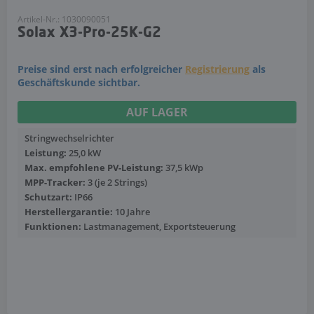
Artikel-Nr.: 1030090051
Solax X3-Pro-25K-G2
Preise sind erst nach erfolgreicher
Registrierung
als
Geschäftskunde sichtbar.
AUF LAGER
Stringwechselrichter
Leistung:
25,0 kW
Max. empfohlene PV-Leistung:
37,5 kWp
MPP-Tracker:
3 (je 2 Strings)
Schutzart:
IP66
Herstellergarantie:
10 Jahre
Funktionen:
Lastmanagement, Exportsteuerung
Mehr anzeigen