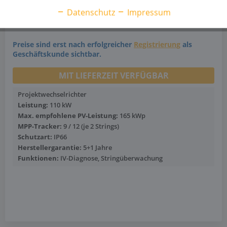
Artikel-Nr.: 1030130205
Datenschutz
Impressum
Solax X3-Forth-110K
Preise sind erst nach erfolgreicher
Registrierung
als
Geschäftskunde sichtbar.
MIT LIEFERZEIT VERFÜGBAR
Projektwechselrichter
Leistung:
110 kW
Max. empfohlene PV-Leistung:
165 kWp
MPP-Tracker:
9 / 12 (je 2 Strings)
Schutzart:
IP66
Herstellergarantie:
5+1 Jahre
Funktionen:
IV-Diagnose, Stringüberwachung
Mehr anzeigen