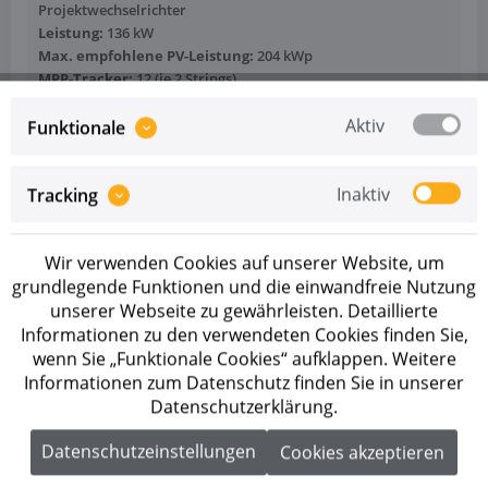
Projektwechselrichter
Leistung:
136 kW
Max. empfohlene PV-Leistung:
204 kWp
MPP-Tracker:
12 (je 2 Strings)
Schutzart:
IP66
Aktiv
Herstellergarantie:
5+1 Jahre
Funktionale
Funktionen:
IV-Diagnose, Stringüberwachung
Mehr anzeigen
Inaktiv
Tracking
Wir verwenden Cookies auf unserer Website, um
grundlegende Funktionen und die einwandfreie Nutzung
unserer Webseite zu gewährleisten. Detaillierte
110 kW
Informationen zu den verwendeten Cookies finden Sie,
wenn Sie „Funktionale Cookies“ aufklappen. Weitere
Informationen zum Datenschutz finden Sie in unserer
Datenschutzerklärung.
Datenschutzeinstellungen
Cookies akzeptieren