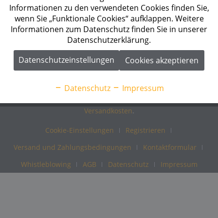
Informationen
Informationen zu den verwendeten Cookies finden Sie,
wenn Sie „Funktionale Cookies“ aufklappen. Weitere
Informationen zum Datenschutz finden Sie in unserer
Energetik ist Ihr Systemanbieter, Fachgroßhandel und
Datenschutzerklärung.
Spezialist im Geschäftsfeld Photovoltaik und
Speicherlösungen. Wir freuen uns, Ihnen in unserem Online-
Datenschutzeinstellungen
Cookies akzeptieren
Shop viele Produkte von namhaften Herstellern anbieten zu
können. Profitieren Sie von unserer langjährigen Erfahrung!
Datenschutz
Impressum
* Alle Preise verstehen sich zzgl. Mehrwertsteuer und
Versandkosten
.
Cookie-Einstellungen
Registrieren
Versand und Zahlungsbedingungen
Kontaktformular
Whistleblowing
AGB
Datenschutz
Impressum