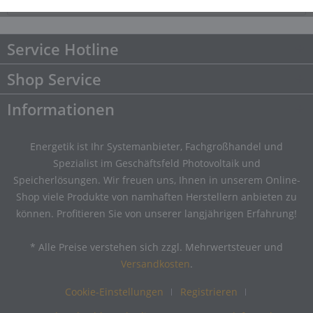
Downloads
Downloads
Service Hotline
Shop Service
Informationen
Energetik ist Ihr Systemanbieter, Fachgroßhandel und
Spezialist im Geschäftsfeld Photovoltaik und
Speicherlösungen. Wir freuen uns, Ihnen in unserem Online-
Shop viele Produkte von namhaften Herstellern anbieten zu
können. Profitieren Sie von unserer langjährigen Erfahrung!
* Alle Preise verstehen sich zzgl. Mehrwertsteuer und
Versandkosten
.
Cookie-Einstellungen
Registrieren