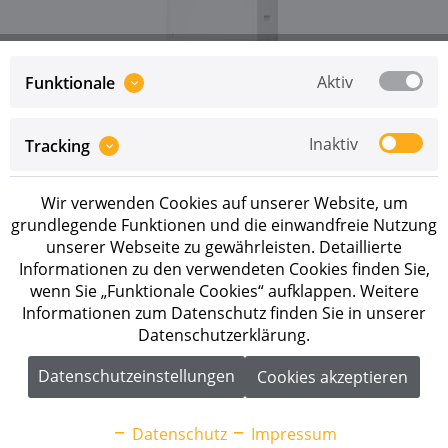
Aktiv
Funktionale
Preise sind erst nach erfolgreicher
Registrierung
als
Inaktiv
Tracking
Geschäftskunde sichtbar.
Wir verwenden Cookies auf unserer Website, um
Merken
grundlegende Funktionen und die einwandfreie Nutzung
unserer Webseite zu gewährleisten. Detaillierte
Artikel-Nr.:
290185
Informationen zu den verwendeten Cookies finden Sie,
wenn Sie „Funktionale Cookies“ aufklappen. Weitere
Beschreibung
Informationen zum Datenschutz finden Sie in unserer
Datenschutzerklärung.
BYD Battery-Box Premium HVM+ 11.0 Batterieset
11,04 kWh BYD HVM+ Module...
mehr
Datenschutzeinstellungen
Cookies akzeptieren
Downloads
1
Datenschutz
Impressum