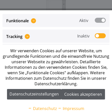
Aktiv
Funktionale
Preise sind erst nach erfolgreicher
Registrierung
als
Inaktiv
Tracking
Geschäftskunde sichtbar.
Wir verwenden Cookies auf unserer Website, um
Merken
grundlegende Funktionen und die einwandfreie Nutzung
unserer Webseite zu gewährleisten. Detaillierte
Artikel-Nr.:
290187
Informationen zu den verwendeten Cookies finden Sie,
wenn Sie „Funktionale Cookies“ aufklappen. Weitere
Beschreibung
Informationen zum Datenschutz finden Sie in unserer
Datenschutzerklärung.
BYD Battery-Box Premium HVM+ 16.6 Batterieset
16,56 kWh BYD HVM+ Module...
mehr
Datenschutzeinstellungen
Cookies akzeptieren
Downloads
1
Datenschutz
Impressum