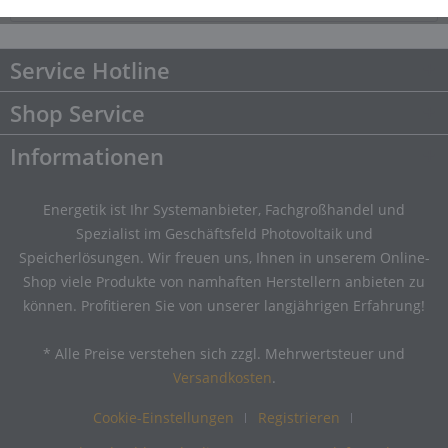
Downloads
Downloads
Service Hotline
Shop Service
Informationen
Energetik ist Ihr Systemanbieter, Fachgroßhandel und
Spezialist im Geschäftsfeld Photovoltaik und
Speicherlösungen. Wir freuen uns, Ihnen in unserem Online-
Shop viele Produkte von namhaften Herstellern anbieten zu
können. Profitieren Sie von unserer langjährigen Erfahrung!
* Alle Preise verstehen sich zzgl. Mehrwertsteuer und
Versandkosten
.
Cookie-Einstellungen
Registrieren