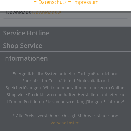
Datenschutz
Impressum
Downloads
2
Downloads
Downloads
Service Hotline
Shop Service
Informationen
Energetik ist Ihr Systemanbieter, Fachgroßhandel und
Spezialist im Geschäftsfeld Photovoltaik und
Speicherlösungen. Wir freuen uns, Ihnen in unserem Online-
Shop viele Produkte von namhaften Herstellern anbieten zu
können. Profitieren Sie von unserer langjährigen Erfahrung!
* Alle Preise verstehen sich zzgl. Mehrwertsteuer und
Versandkosten
.