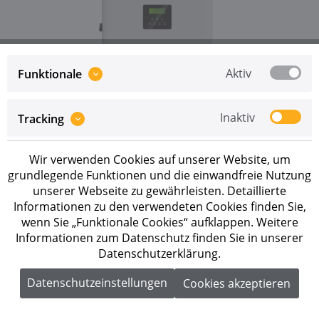
Aktiv
Funktionale
Preise sind erst nach erfolgreicher
Registrierung
als
Inaktiv
Tracking
Geschäftskunde sichtbar.
Wir verwenden Cookies auf unserer Website, um
Merken
grundlegende Funktionen und die einwandfreie Nutzung
unserer Webseite zu gewährleisten. Detaillierte
Artikel-Nr.:
1010200018
Informationen zu den verwendeten Cookies finden Sie,
wenn Sie „Funktionale Cookies“ aufklappen. Weitere
Beschreibung
Informationen zum Datenschutz finden Sie in unserer
Datenschutzerklärung.
Solax X3-Hybrid-15.0-P G4 Pro 15 kW
Hybridwechselrichter mit zwei Batterieanschlüssen
Datenschutzeinstellungen
Cookies akzeptieren
Der...
mehr